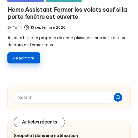
o
in
Home Assistant Fermer les volets sauf si la
f
porte fenêtre est ouverte
By
Tof
13 septembre 2020
Posted
by
Aujourd'hui je te propose de créer plusieurs scripts, le but est
de pouvoir fermer tous…
Read More
Articles récents
Snapshot dans une notification