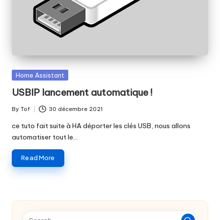
o
f
Posted
Home Assistant
in
USBIP lancement automatique !
By
Tof
30 décembre 2021
Posted
by
ce tuto fait suite à HA déporter les clés USB, nous allons
automatiser tout le…
Read More