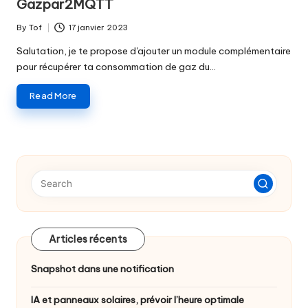
Gazpar2MQTT
o
By
Tof
17 janvier 2023
f
Posted
by
Salutation, je te propose d'ajouter un module complémentaire
pour récupérer ta consommation de gaz du…
Read More
Articles récents
Snapshot dans une notification
IA et panneaux solaires, prévoir l’heure optimale