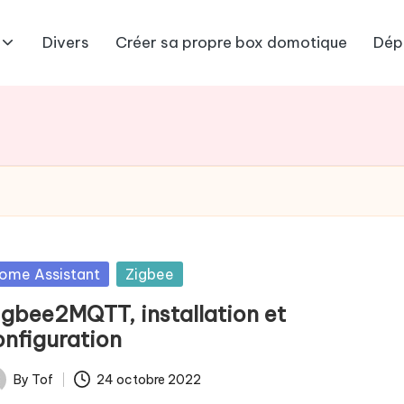
Divers
Créer sa propre box domotique
Dép
sted
ome Assistant
Zigbee
igbee2MQTT, installation et
onfiguration
By
Tof
24 octobre 2022
ted