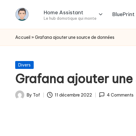
Home Assistant
BluePrint
Skip
Le hub domotique qui monte
L
to
La
content
domotique,
e
Accueil
»
Grafana ajouter une source de données
soit
s
même
...
t
Posted
Divers
in
Grafana ajouter une
u
t
By
Tof
11 décembre 2022
4 Comments
Posted
o
by
s
d