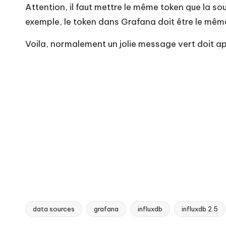
Attention, il faut mettre le même token que la so
exemple, le token dans Grafana doit être le même
Voila, normalement un jolie message vert doit app
data sources
grafana
influxdb
influxdb 2.5
Tags: