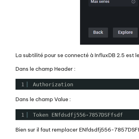
La subtilité pour se connecté à InfluxDB 2.5 est 
Dans le champ Header :
1
Authorization
Dans le champ Value :
1
Token ENfdsdfj556-7857DSFfsdf
Bien sur il faut remplacer ENfdsdfj556-7857DSFf