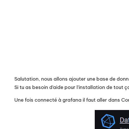
u
T
o
f
Salutation, nous allons ajouter une base de don
Si tu as besoin d’aide pour l’installation de tout ç
Une fois connecté à grafana il faut aller dans C