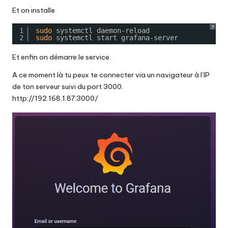
Et on installe
?
1
sudo
systemctl daemon-reload
2
sudo
systemctl start grafana-server
Et enfin on démarre le service.
A ce moment là tu peux te connecter via un navigateur à l’IP
de ton serveur suivi du port 3000.
http://192.168.1.87:3000/