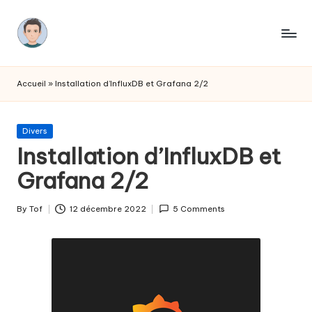
Skip
to
L
La
content
domotique,
e
Accueil
»
Installation d’InfluxDB et Grafana 2/2
soit
s
même
...
t
Posted
Divers
in
Installation d’InfluxDB et
u
Grafana 2/2
t
o
By
Tof
12 décembre 2022
5 Comments
Posted
s
by
d
u
T