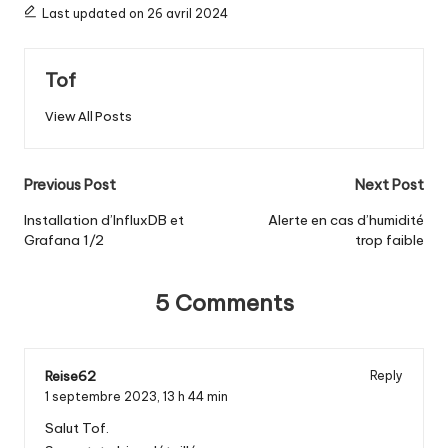
Last updated on 26 avril 2024
Tof
View All Posts
Post
Previous Post
Next Post
navigation
Installation d’InfluxDB et
Alerte en cas d’humidité
Grafana 1/2
trop faible
5 Comments
Reise62
Reply
1 septembre 2023,
13 h 44 min
Salut Tof.