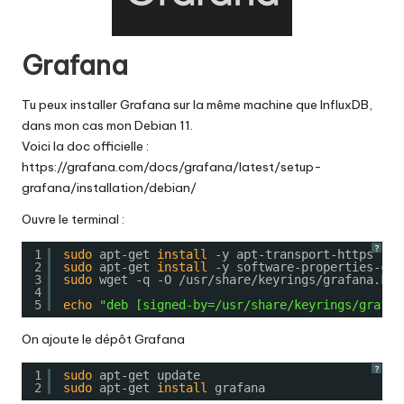
Grafana
Tu peux installer Grafana sur la même machine que InfluxDB,
dans mon cas mon Debian 11.
Voici la doc officielle :
https://grafana.com/docs/grafana/latest/setup-
grafana/installation/debian/
Ouvre le terminal :
?
1
sudo
apt-get 
install
-y apt-transport-https
2
sudo
apt-get 
install
-y software-properties-com
3
sudo
wget -q -O 
/usr/share/keyrings/grafana
.key
4
5
echo
"deb [signed-by=/usr/share/keyrings/grafan
On ajoute le dépôt Grafana
?
1
sudo
apt-get update
2
sudo
apt-get 
install
grafana